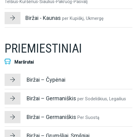
Telšius-Kuršėnus-Šiaulius-Pakruojį-Pasvalį
Biržai - Kaunas
per Kupiškį, Ukmergę
PRIEMIESTINIAI
Maršrutai
Biržai – Čypėnai
Biržai – Germaniškis
per Sodeliškius, Legailius
Biržai – Germaniškis
Per Suostą
Biržai – Grumšliai, Smilgiai