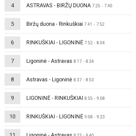
4
ASTRAVAS - BIRŽŲ DUONA
7.25 - 7.40
5
Biržų duona - Rinkuškiai
7.41 - 7.52
6
RINKUŠKIAI - LIGONINĖ
7.52 - 8.04
7
Ligoninė - Astravas
8.17 - 8.34
8
Astravas - Ligoninė
8.37 - 8.53
9
LIGONINĖ - RINKUŠKIAI
8.55 - 9.08
10
RINKUŠKIAI - LIGONINĖ
9.08 - 9.23
11
Ligoninė - Astravas
9.23 - 9.40