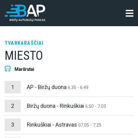
TVARKARAŠČIAI
MIESTO
Maršrutai
1
AP - Biržų duona
6.35 - 6.49
2
Biržų duona - Rinkuškiai
6.50 - 7.03
3
Rinkuškiai - Astravas
07.05 - 7.25