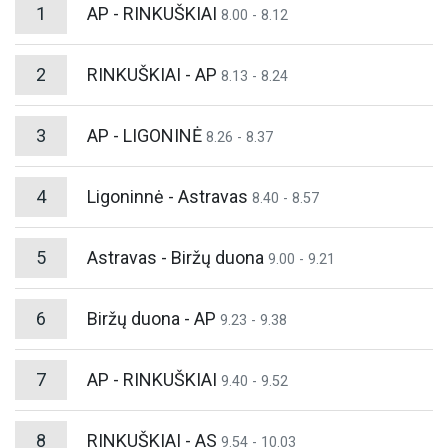
1
AP - RINKUŠKIAI
8.00 - 8.12
2
RINKUŠKIAI - AP
8.13 - 8.24
3
AP - LIGONINĖ
8.26 - 8.37
4
Ligoninnė - Astravas
8.40 - 8.57
5
Astravas - Biržų duona
9.00 - 9.21
6
Biržų duona - AP
9.23 - 9.38
7
AP - RINKUŠKIAI
9.40 - 9.52
8
RINKUŠKIAI - AS
9.54 - 10.03