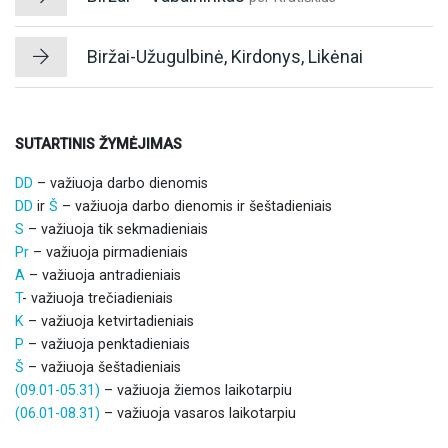
Biržai-Užugulbinė, Kirdonys, Likėnai
SUTARTINIS ŽYMĖJIMAS
DD
– važiuoja darbo dienomis
DD
ir
Š
– važiuoja darbo dienomis ir šeštadieniais
S
– važiuoja tik sekmadieniais
Pr
– važiuoja pirmadieniais
A
– važiuoja antradieniais
T
- važiuoja trečiadieniais
K
– važiuoja ketvirtadieniais
P
– važiuoja penktadieniais
Š
– važiuoja šeštadieniais
(09.01-05.31)
– važiuoja žiemos laikotarpiu
(06.01-08.31)
– važiuoja vasaros laikotarpiu